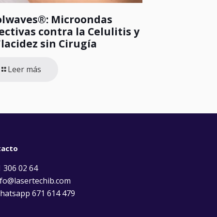
olwaves®: Microondas
ectivas contra la Celulitis y
Flacidez sin Cirugía
Leer más
tacto
 306 02 64
fo@lasertechib.com
atsapp 671 614 479