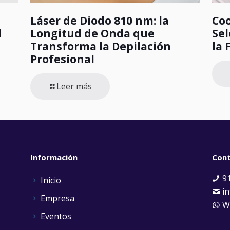
Láser de Diodo 810 nm: la
Co
d
Longitud de Onda que
Sel
Transforma la Depilación
la 
Profesional
Leer más
Información
Con
91
Inicio
in
Empresa
Wh
Eventos