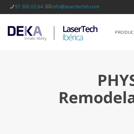
91 306 02 64
info@lasertechib.com
PRODUC
PHYS
Remodelac