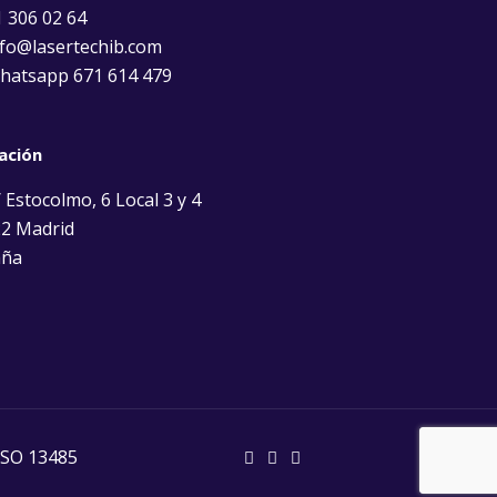
 306 02 64
fo@lasertechib.com
atsapp 671 614 479
ación
 Estocolmo, 6 Local 3 y 4
2 Madrid
aña
ISO 13485