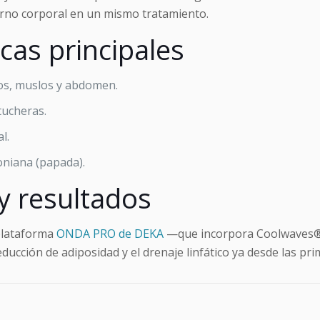
torno corporal en un mismo tratamiento.
icas principales
eos, muslos y abdomen.
tucheras.
l.
oniana (papada).
 y resultados
 plataforma
ONDA PRO de DEKA
—que incorpora Coolwaves®
reducción de adiposidad y el drenaje linfático ya desde las pr