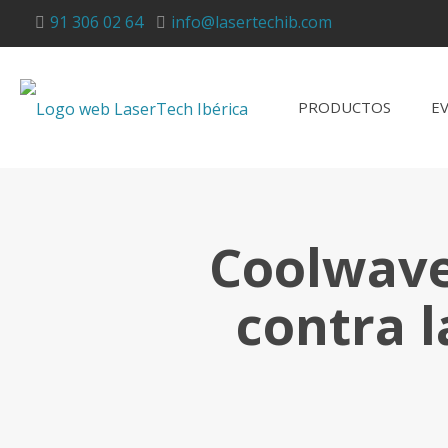
91 306 02 64
info@lasertechib.com
PRODUCTOS
E
Coolwave
contra l