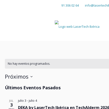
91 306 02 64
info@lasertechi
No hay eventos programados.
Próximos
Selecciona
Últimos Eventos Pasados
la
fecha.
julio 3
-
julio 4
JUL
3
DEKA by LaserTech Ibérica en TechAIderm 202