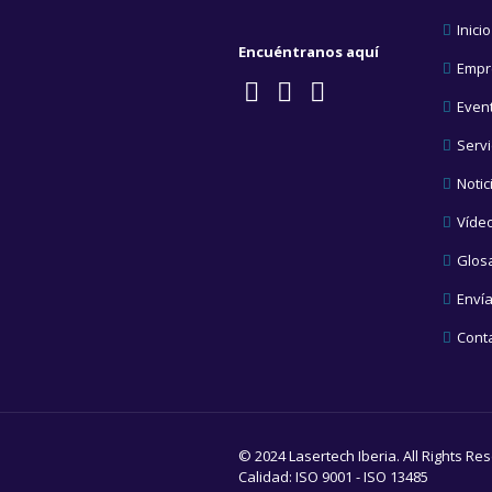
Inicio
Encuéntranos aquí
Empr
Even
Servi
Notic
Víde
Glosa
Envía
Cont
© 2024 Lasertech Iberia. All Rights Re
Calidad:
ISO 9001
-
ISO 13485