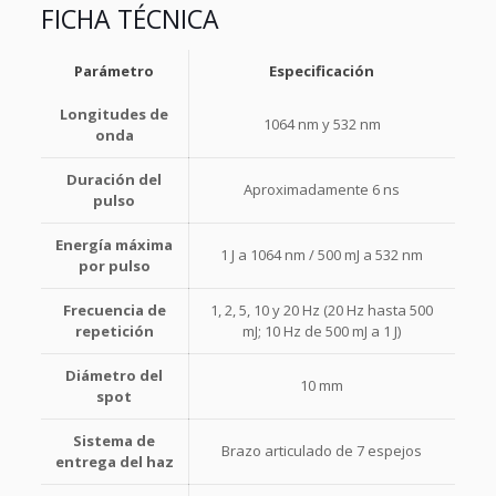
FICHA TÉCNICA
Parámetro
Especificación
Longitudes de
1064 nm y 532 nm
onda
Duración del
Aproximadamente 6 ns
pulso
Energía máxima
1 J a 1064 nm / 500 mJ a 532 nm
por pulso
Frecuencia de
1, 2, 5, 10 y 20 Hz (20 Hz hasta 500
repetición
mJ; 10 Hz de 500 mJ a 1 J)
Diámetro del
10 mm
spot
Sistema de
Brazo articulado de 7 espejos
entrega del haz