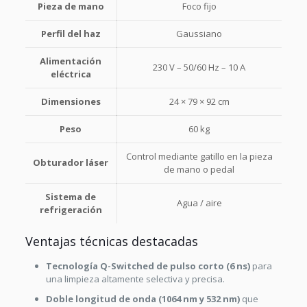
Pieza de mano
Foco fijo
Perfil del haz
Gaussiano
Alimentación
230 V – 50/60 Hz – 10 A
eléctrica
Dimensiones
24 × 79 × 92 cm
Peso
60 kg
Control mediante gatillo en la pieza
Obturador láser
de mano o pedal
Sistema de
Agua / aire
refrigeración
Ventajas técnicas destacadas
Tecnología Q-Switched de pulso corto (6 ns)
para
una limpieza altamente selectiva y precisa.
Doble longitud de onda (1064 nm y 532 nm)
que