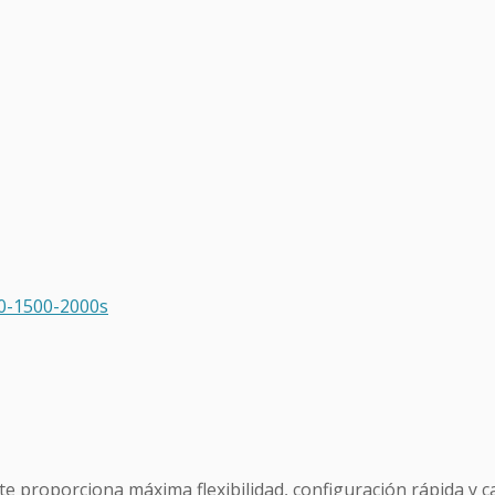
00-1500-2000s
te proporciona máxima flexibilidad, configuración rápida y 