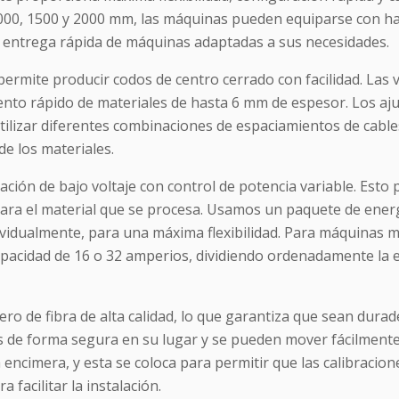
 1000, 1500 y 2000 mm, las máquinas pueden equiparse con ha
 entrega rápida de máquinas adaptadas a sus necesidades.
permite producir codos de centro cerrado con facilidad. Las 
to rápido de materiales de hasta 6 mm de espesor. Los aju
utilizar diferentes combinaciones de espaciamientos de cables
de los materiales.
ción de bajo voltaje con control de potencia variable. Esto 
 para el material que se procesa. Usamos un paquete de ener
ividualmente, para una máxima flexibilidad. Para máquinas m
apacidad de 16 o 32 amperios, dividiendo ordenadamente la 
ro de fibra de alta calidad, lo que garantiza que sean durad
as de forma segura en su lugar y se pueden mover fácilment
encimera, y esta se coloca para permitir que las calibraciones
 facilitar la instalación.