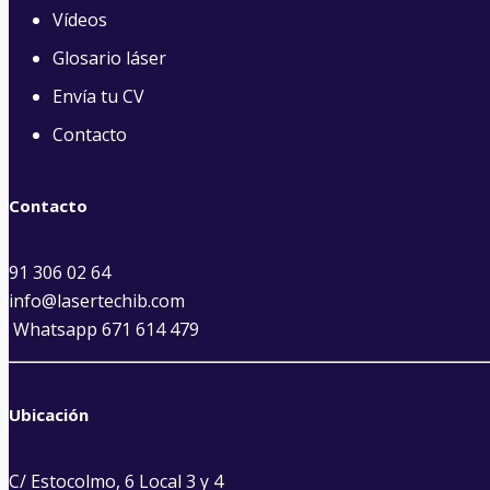
Vídeos
Glosario láser
Envía tu CV
Contacto
Contacto
91 306 02 64
info@lasertechib.com
Whatsapp 671 614 479
Ubicación
C/ Estocolmo, 6 Local 3 y 4