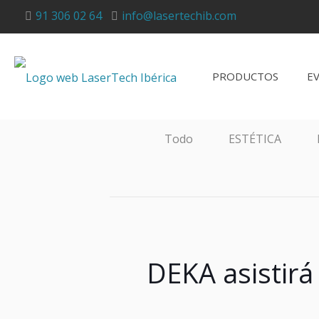
91 306 02 64
info@lasertechib.com
PRODUCTOS
E
Todo
ESTÉTICA
DEKA asistir