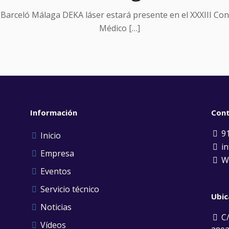
l Barceló Málaga DEKA láser estará presente en el XXXIII Co
Médico
[…]
Información
Con
91
Inicio
in
Empresa
Wh
Eventos
Servicio técnico
Ubic
Noticias
C/
Vídeos