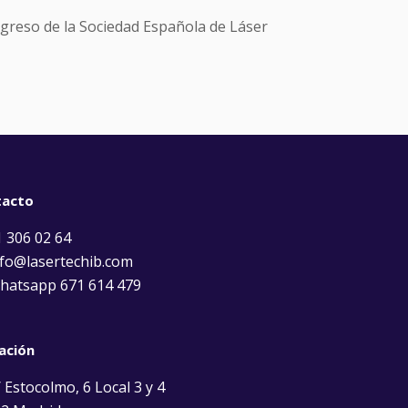
ngreso de la Sociedad Española de Láser
tacto
 306 02 64
fo@lasertechib.com
atsapp 671 614 479
ación
 Estocolmo, 6 Local 3 y 4