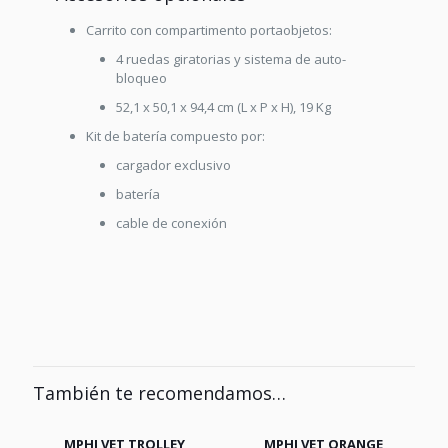
Carrito con compartimento portaobjetos:
4 ruedas giratorias y sistema de auto-
bloqueo
52,1 x 50,1 x 94,4 cm (L x P x H), 19 Kg
Kit de batería compuesto por:
cargador exclusivo
batería
cable de conexión
También te recomendamos…
MPHI VET TROLLEY
MPHI VET ORANGE