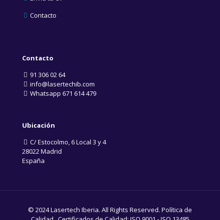
Contacto
Contacto
91 306 02 64
info@lasertechib.com
Whatsapp 671 614 479
Ubicación
C/ Estocolmo, 6 Local 3 y 4
28022 Madrid
España
© 2024 Lasertech Iberia. All Rights Reserved.
Política de
Calidad
. Certificados de Calidad:
ISO 9001
-
ISO 13485