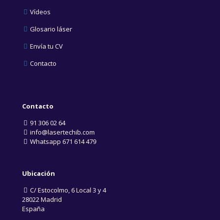
Vídeos
Glosario láser
Envía tu CV
Contacto
Contacto
91 306 02 64
info@lasertechib.com
Whatsapp 671 614 479
Ubicación
C/ Estocolmo, 6 Local 3 y 4
28022 Madrid
España